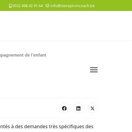
0032 498 42 91 64
info@clairepironcoach.be
pagnement de l’enfant
ontés à des demandes très spécifiques des