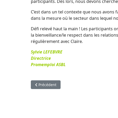
participants. Dès lors, nous devons cherch
C’est dans un tel contexte que nous avons f
dans la mesure où le secteur dans lequel nous
Défi relevé haut la main ! Les participants 
la bienveillance/le respect dans les relati
régulièrement avec Claire
.
Sylvie LEFEBVRE
Directrice
Promemploi ASBL
Article précédent : Feedback atelier 24/09/1
Précédent