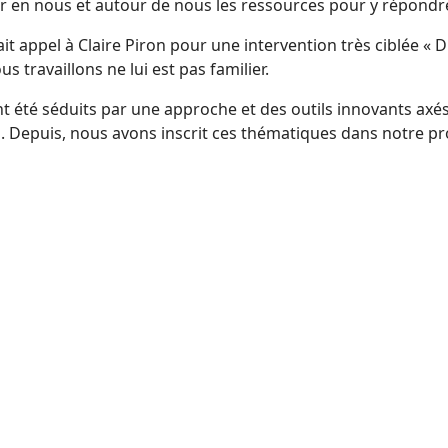
er en nous et autour de nous les ressources pour y répondr
ait appel à Claire Piron pour une intervention très ciblée «
 travaillons ne lui est pas familier.
ont été séduits par une approche et des outils innovants axés
ons. Depuis, nous avons inscrit ces thématiques dans notre
6 « Comment mieux communiquer ? »