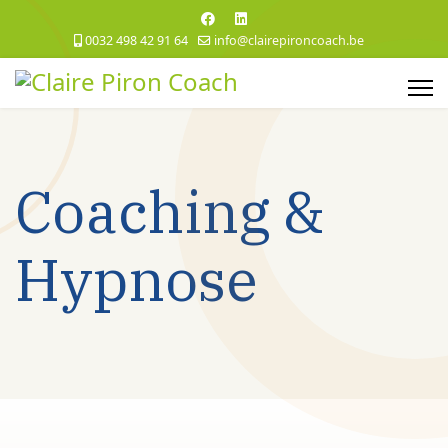
0032 498 42 91 64
info@clairepironcoach.be
Coaching &
Hypnose